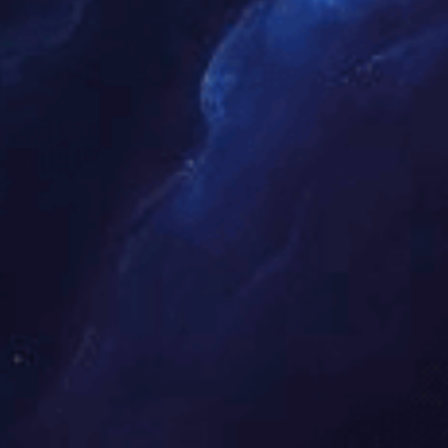
...
压缩机
宾馆冷库
点击详情
豪享来冷冻库
冰雄气调保鲜库工程