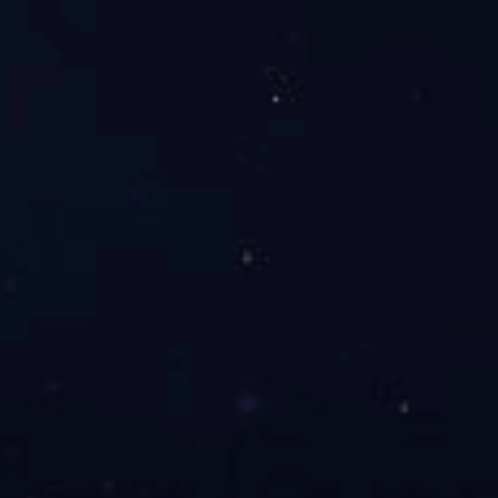
验，陆续为万家企业提供九游j9（中国）设计、安装、维修
厂区基地、60余服务团队，西北地区冷库安装设计实力品牌 ；
在线咨询
公司2000吨冷库安装
，承接青岛利和萃取股份有限公司在陇南市成县建立九游
共2000吨，并且顺利安装完工！...