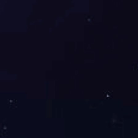
4008015683
立即咨询
服务热线：
在线咨询
GES
库安装
成就别样品质
石泉速冻隧道冷库，客户已将2吨速冻隧道冷库验收成