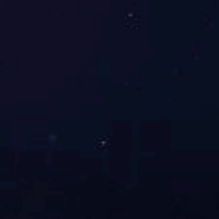
功，并投入使用！...
多年制冷行业经
服务；
拥有6000㎡
点击详情
青岛利和萃取股份有限
，运行稳定、寿命长，品质
机...
九游j9官方网站入口
j9（中国）项目，总面积