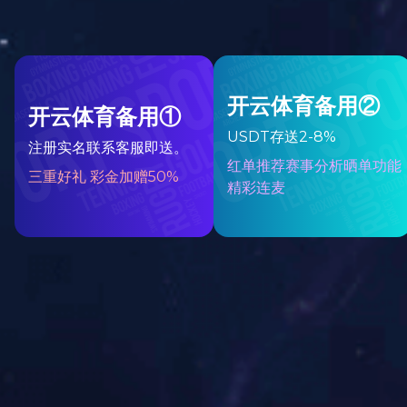
蒲城县丰瑞达实业公司
唐城宾馆
冰雄蔬菜保鲜库
冰雄食品速冻隧道
青岛利和萃取股份有限公司2000吨冷库安装