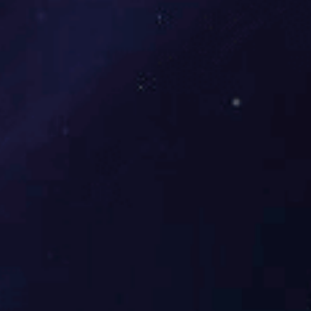
...
6
点击详情
选择我们的
大理由
冰雄制冷品牌 专业的九游j9（中国）承建商
OOSE OUR SIX ADVANTA
安康石泉速冻隧道冷
冰雄制冷 
01
冰雄制冷成功安装安康
值得了解