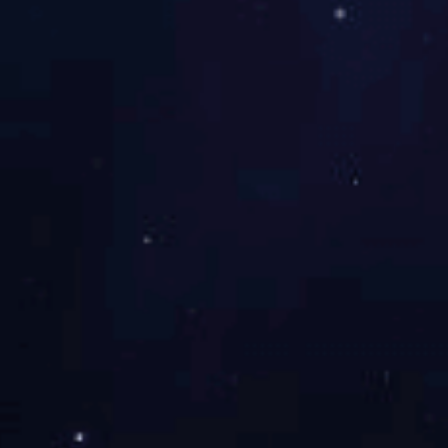
国际制冷设备 品质毋庸置疑
02
值得认可
冰雄九游j9（中国）均采用国内外知名制冷设备
远超同行；
美乐柯箱式制冷设备、德国比泽尔压缩机、谷轮压缩