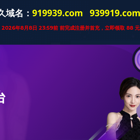
采用全国新型节能环保冷库技术
西北地区冷库安装设计实力公司
列
九游j9官方网站入口
业务中心
工程案例