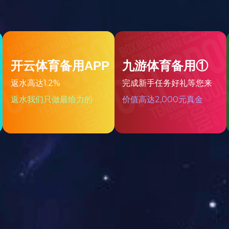
秦岭上王汤温泉宾馆
西安赛瑞喜来登酒店
经典九游j9（中国）案例集锦
西北地区冷库安装设计实力品牌
冰雄苹果冷库安装案例
冰雄气调保鲜库工程案例
蒲城县三裕村800吨苹果冷藏库
户县葡萄冷藏库