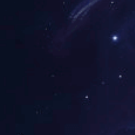
推荐产品
冰雄产品分类
product center
九游j9（中国）
厨房冷库
保鲜冷库
西安冷库冷风
医药冷库
速冻冷库
饮品冷库
乳品冷库