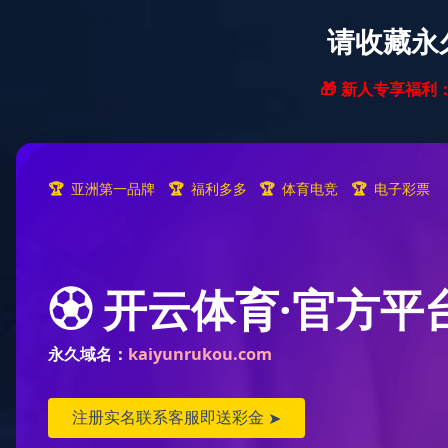
欢迎光临九游j9官方网站入口官方网站！
冰雄首页
九游j9（中国）
压缩机系
联系我们